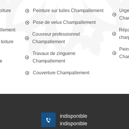
oiture
Peinture sur tuiles Champallement
Urge
Cha
Pose de velux Champallement
llement
Répa
Couvreur professionnel
char
toiture
Champallement
Peint
Travaux de zinguerie
Cha
ée
Champallement
Couverture Champallement
indisponible
indisponible