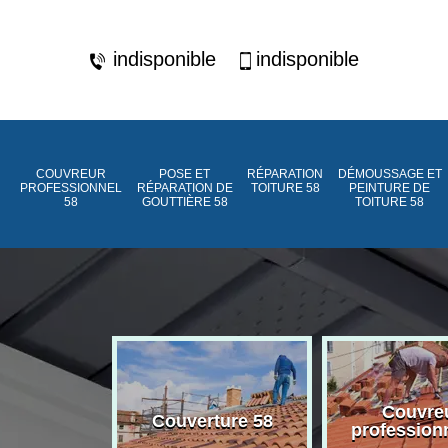
indisponible
indisponible
COUVREUR
POSE ET
RÉPARATION
DÉMOUSSAGE ET
PROFESSIONNEL
RÉPARATION DE
TOITURE 58
PEINTURE DE
58
GOUTTIÈRE 58
TOITURE 58
ment de
Couvre
Couverture 58
assée 58
profession