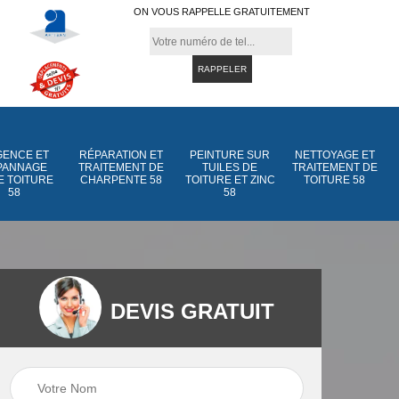
ON VOUS RAPPELLE GRATUITEMENT
ENCE ET
RÉPARATION ET
PEINTURE SUR
NETTOYAGE ET
PANNAGE
TRAITEMENT DE
TUILES DE
TRAITEMENT DE
E TOITURE
CHARPENTE 58
TOITURE ET ZINC
TOITURE 58
58
58
DEVIS GRATUIT
Peinture sur tuiles
Peinture sur tuiles
e
58
de toiture et zinc 5