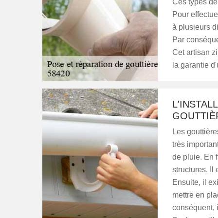
Ces types de 
Pour effectue
à plusieurs d
Par conséque
Cet artisan z
la garantie d'
L'INSTAL
GOUTTIÈ
Les gouttières
très important
de pluie. En f
structures. Il
Ensuite, il e
mettre en pla
conséquent, 