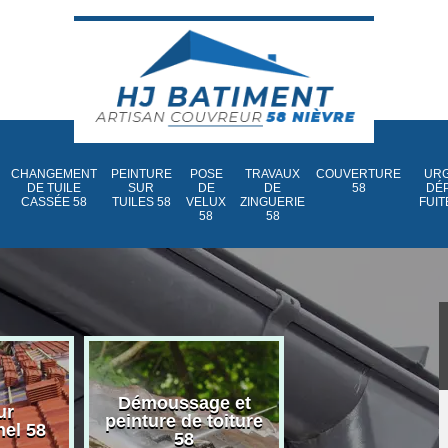
CHANGEMENT
PEINTURE
POSE
TRAVAUX
COUVERTURE
URG
DE TUILE
SUR
DE
DE
58
DÉ
CASSÉE 58
TUILES 58
VELUX
ZINGUERIE
FUIT
58
58
Démoussage et
Nettoyage et
ur
peinture de toiture
traitement d
nel 58
58
toiture 58