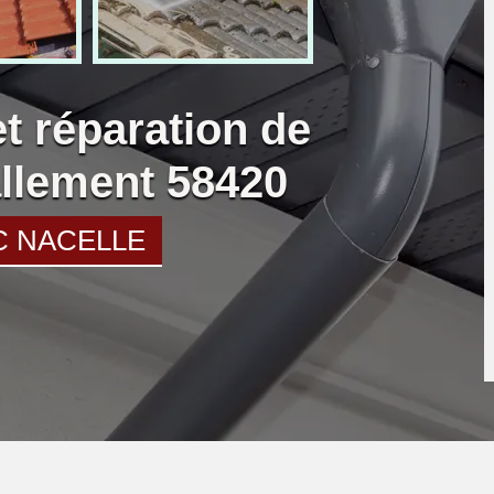
et réparation de
llement 58420
C NACELLE