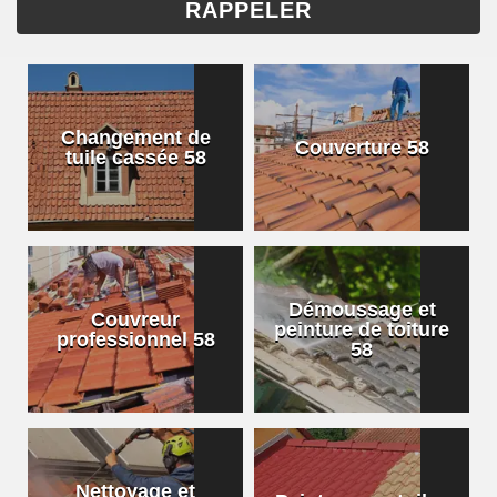
Changement de
Couverture 58
tuile cassée 58
Démoussage et
Couvreur
peinture de toiture
professionnel 58
58
Nettoyage et