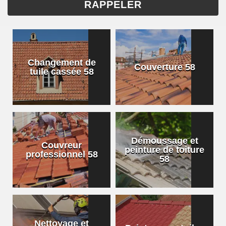
Changement de
Couverture 58
tuile cassée 58
Démoussage et
Couvreur
peinture de toiture
professionnel 58
58
Nettoyage et