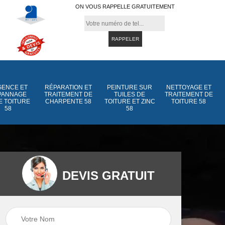
ON VOUS RAPPELLE GRATUITEMENT
ENCE ET
RÉPARATION ET
PEINTURE SUR
NETTOYAGE ET
PANNAGE
TRAITEMENT DE
TUILES DE
TRAITEMENT DE
E TOITURE
CHARPENTE 58
TOITURE ET ZINC
TOITURE 58
58
58
DEVIS GRATUIT
Peinture sur tuiles
Peinture sur tuiles
e
58
de toiture et zinc 5