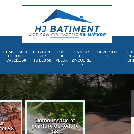
CHANGEMENT
PEINTURE
POSE
TRAVAUX
COUVERTURE
URG
DE TUILE
SUR
DE
DE
58
DÉ
CASSÉE 58
TUILES 58
VELUX
ZINGUERIE
FUIT
58
58
Démoussage et
Nettoyage et
ur
peinture de toiture
traitement d
nel 58
58
toiture 58