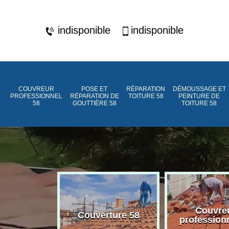
indisponible
indisponible
COUVREUR
POSE ET
RÉPARATION
DÉMOUSSAGE ET
PROFESSIONNEL
RÉPARATION DE
TOITURE 58
PEINTURE DE
58
GOUTTIÈRE 58
TOITURE 58
ment de
Couvre
Couverture 58
assée 58
profession