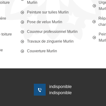
oiture
Murlin
Urge
Murl
Peinture sur tuiles Murlin
ière
Répa
Pose de velux Murlin
char
Couvreur professionnel Murlin
toiture
Pein
Murl
Travaux de zinguerie Murlin
ée
Couverture Murlin
indisponible
indisponible