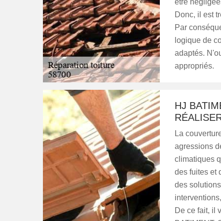
être négligées
Donc, il est 
Par conséquent
logique de c
adaptés. N'ou
appropriés.
HJ BATIM
RÉALISER
La couverture
agressions d
climatiques q
des fuites et d
des solutions
interventions,
De ce fait, i