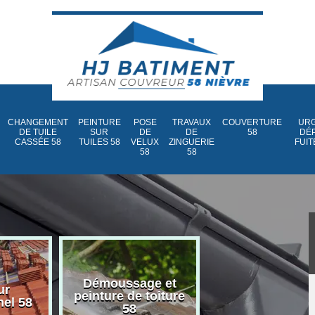
CHANGEMENT
PEINTURE
POSE
TRAVAUX
COUVERTURE
URG
DE TUILE
SUR
DE
DE
58
DÉ
CASSÉE 58
TUILES 58
VELUX
ZINGUERIE
FUIT
58
58
Démoussage et
Nettoyage et
ur
peinture de toiture
traitement d
nel 58
58
toiture 58