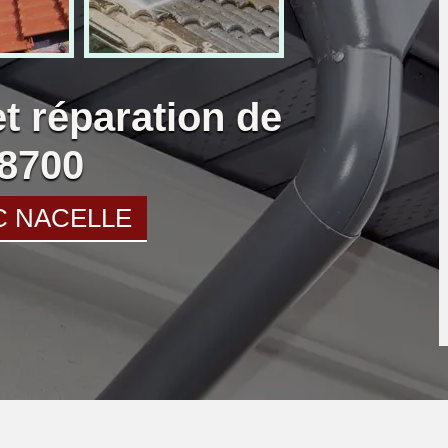
et réparation de
58700
C NACELLE