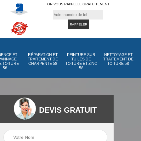
ON VOUS RAPPELLE GRATUITEMENT
ENCE ET
RÉPARATION ET
PEINTURE SUR
NETTOYAGE ET
PANNAGE
TRAITEMENT DE
TUILES DE
TRAITEMENT DE
E TOITURE
CHARPENTE 58
TOITURE ET ZINC
TOITURE 58
58
58
DEVIS GRATUIT
Peinture sur tuiles
Peinture sur tuiles
e
58
de toiture et zinc 5