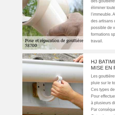
des gouttière
éliminer tout
l'immeuble. A
des artisans 
possible de 
formations sp
travail.
HJ BATIM
MISE EN 
Les gouttière
pluie sur le to
Ces types de 
Pour effectue
à plusieurs d
Par conséque