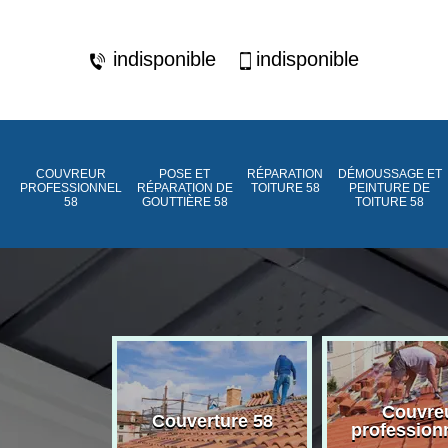
indisponible
indisponible
COUVREUR
POSE ET
RÉPARATION
DÉMOUSSAGE ET
PROFESSIONNEL
RÉPARATION DE
TOITURE 58
PEINTURE DE
58
GOUTTIÈRE 58
TOITURE 58
ment de
Couvre
Couverture 58
assée 58
profession