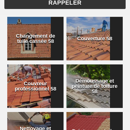
Changement de
Couverture 58
tuile cassée 58
Démoussage et
Couvreur
peinture de toiture
professionnel 58
58
Nettoyage et