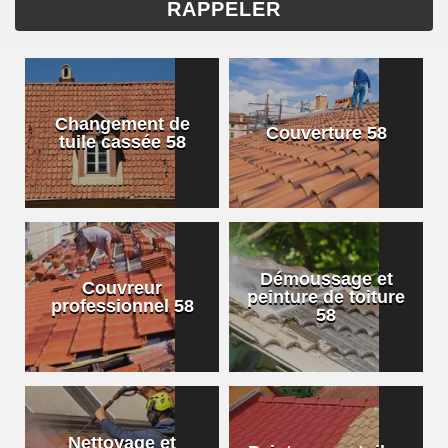
Changement de
Couverture 58
tuile cassée 58
Démoussage et
Couvreur
peinture de toiture
professionnel 58
58
Nettoyage et