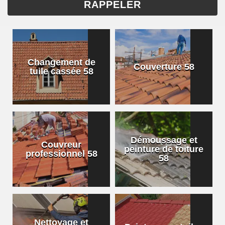
Changement de
Couverture 58
tuile cassée 58
Démoussage et
Couvreur
peinture de toiture
professionnel 58
58
Nettoyage et