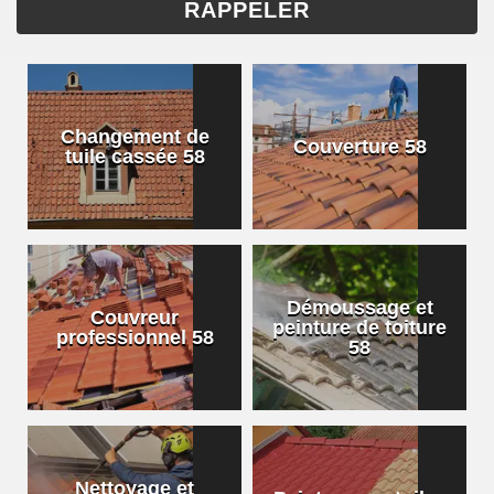
Changement de
Couverture 58
tuile cassée 58
Démoussage et
Couvreur
peinture de toiture
professionnel 58
58
Nettoyage et