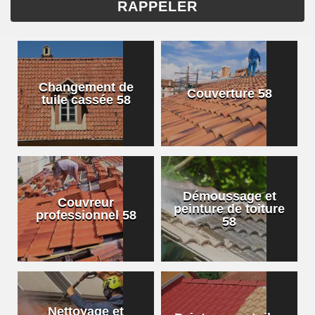
Changement de
Couverture 58
tuile cassée 58
Démoussage et
Couvreur
peinture de toiture
professionnel 58
58
Nettoyage et