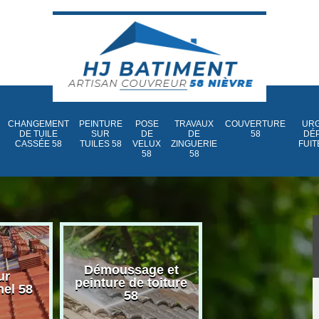
CHANGEMENT
PEINTURE
POSE
TRAVAUX
COUVERTURE
URG
DE TUILE
SUR
DE
DE
58
DÉ
CASSÉE 58
TUILES 58
VELUX
ZINGUERIE
FUIT
58
58
Démoussage et
Nettoyage et
ur
peinture de toiture
traitement d
nel 58
58
toiture 58