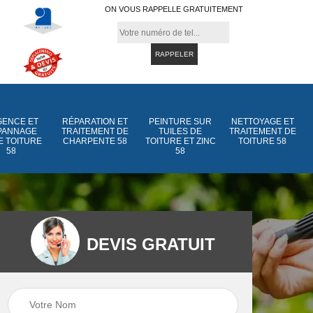
ON VOUS RAPPELLE GRATUITEMENT
ENCE ET
RÉPARATION ET
PEINTURE SUR
NETTOYAGE ET
PANNAGE
TRAITEMENT DE
TUILES DE
TRAITEMENT DE
E TOITURE
CHARPENTE 58
TOITURE ET ZINC
TOITURE 58
58
58
DEVIS GRATUIT
Peinture sur tuiles
Peinture sur tuiles
e
58
de toiture et zinc 5