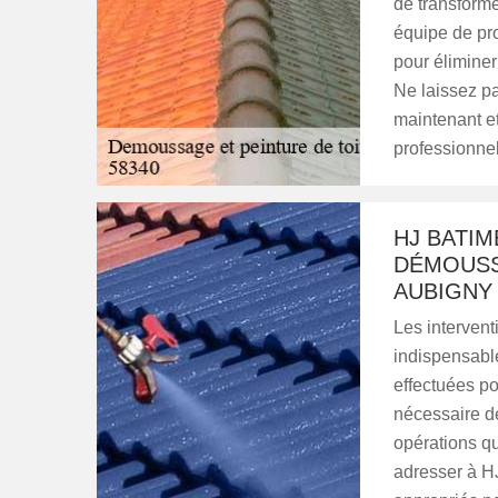
de transforme
équipe de pro
pour éliminer
Ne laissez pa
maintenant e
professionnel
HJ BATIM
DÉMOUSS
AUBIGNY 
Les intervent
indispensable
effectuées pou
nécessaire d
opérations qu
adresser à HJ