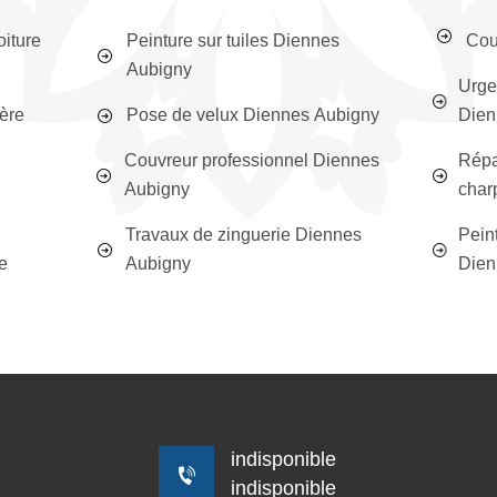
oiture
Peinture sur tuiles Diennes
Cou
Aubigny
Urge
ière
Pose de velux Diennes Aubigny
Dien
Couvreur professionnel Diennes
Répa
Aubigny
char
Travaux de zinguerie Diennes
Peint
e
Aubigny
Dien
indisponible
indisponible