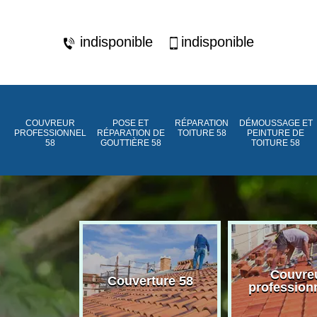
indisponible
indisponible
COUVREUR
POSE ET
RÉPARATION
DÉMOUSSAGE ET
PROFESSIONNEL
RÉPARATION DE
TOITURE 58
PEINTURE DE
58
GOUTTIÈRE 58
TOITURE 58
ment de
Couvre
Couverture 58
assée 58
profession