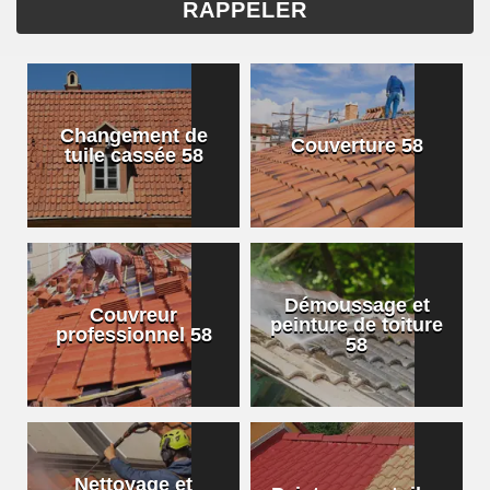
Changement de
Couverture 58
tuile cassée 58
Démoussage et
Couvreur
peinture de toiture
professionnel 58
58
Nettoyage et