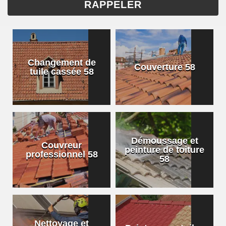
Changement de
Couverture 58
tuile cassée 58
Démoussage et
Couvreur
peinture de toiture
professionnel 58
58
Nettoyage et