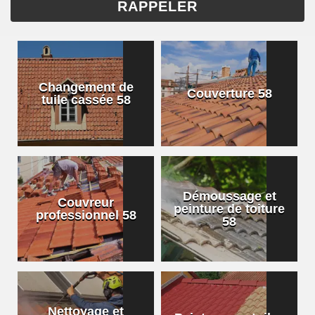
Changement de
Couverture 58
tuile cassée 58
Démoussage et
Couvreur
peinture de toiture
professionnel 58
58
Nettoyage et