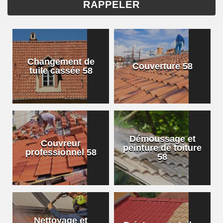
Changement de
Couverture 58
tuile cassée 58
Démoussage et
Couvreur
peinture de toiture
professionnel 58
58
Nettoyage et