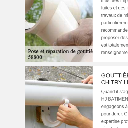
il est très i
fuites et des 
travaux de mi
particulièrem
recommander 
proposer des p
est totalemen
renseignement
GOUTTIÈR
CHITRY L
Quand il s’ag
HJ BATIMENT 
engageons à f
pour durer. G
expertise pro