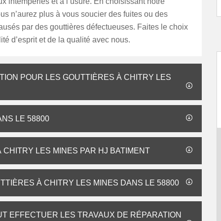
ux intempéries et à l’usure. En choisissant notre
ous n’aurez plus à vous soucier des fuites ou des
sés par des gouttières défectueuses. Faites le choix
lité d’esprit et de la qualité avec nous.
TION POUR LES GOUTTIÈRES À CHITRY LES
NS LE 58800
CHITRY LES MINES PAR HJ BATIMENT
TTIÈRES À CHITRY LES MINES DANS LE 58800
EUT EFFECTUER LES TRAVAUX DE RÉPARATION