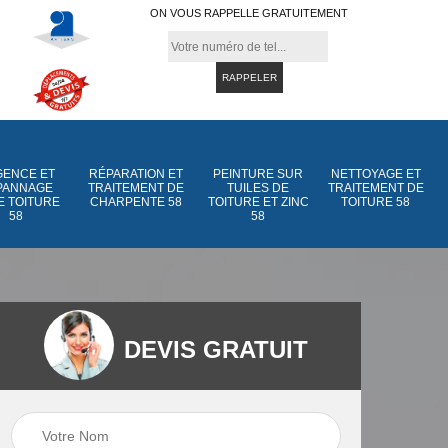
ON VOUS RAPPELLE GRATUITEMENT
ENCE ET
RÉPARATION ET
PEINTURE SUR
NETTOYAGE ET
PANNAGE
TRAITEMENT DE
TUILES DE
TRAITEMENT DE
E TOITURE
CHARPENTE 58
TOITURE ET ZINC
TOITURE 58
58
58
DEVIS GRATUIT
Peinture sur tuiles
Peinture sur tuiles
e
58
de toiture et zinc 5