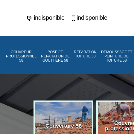
indisponible
indisponible
COUVREUR
POSE ET
RÉPARATION
DÉMOUSSAGE ET
PROFESSIONNEL
RÉPARATION DE
TOITURE 58
PEINTURE DE
58
GOUTTIÈRE 58
TOITURE 58
ment de
Couvre
Couverture 58
assée 58
profession