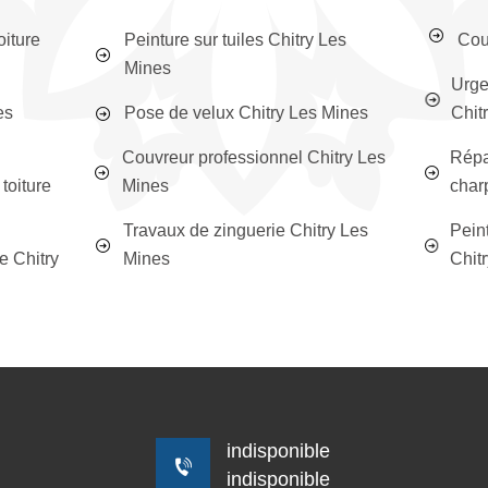
oiture
Peinture sur tuiles Chitry Les
Cou
Mines
Urge
es
Pose de velux Chitry Les Mines
Chit
Couvreur professionnel Chitry Les
Répa
toiture
Mines
char
Travaux de zinguerie Chitry Les
Peint
e Chitry
Mines
Chit
indisponible
indisponible