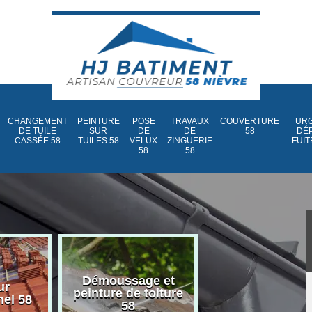
CHANGEMENT
PEINTURE
POSE
TRAVAUX
COUVERTURE
URG
DE TUILE
SUR
DE
DE
58
DÉ
CASSÉE 58
TUILES 58
VELUX
ZINGUERIE
FUIT
58
58
Démoussage et
Nettoyage et
ur
peinture de toiture
traitement d
nel 58
58
toiture 58