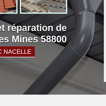
et réparation de
Les Mines 58800
C NACELLE