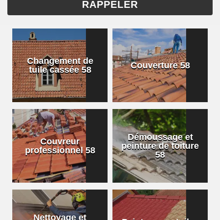
Changement de
Couverture 58
tuile cassée 58
Démoussage et
Couvreur
peinture de toiture
professionnel 58
58
Nettoyage et