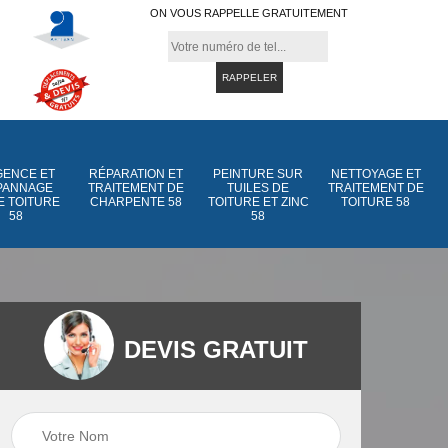
ON VOUS RAPPELLE GRATUITEMENT
ENCE ET
RÉPARATION ET
PEINTURE SUR
NETTOYAGE ET
PANNAGE
TRAITEMENT DE
TUILES DE
TRAITEMENT DE
E TOITURE
CHARPENTE 58
TOITURE ET ZINC
TOITURE 58
58
58
DEVIS GRATUIT
Peinture sur tuiles
Peinture sur tuiles
e
58
de toiture et zinc 5