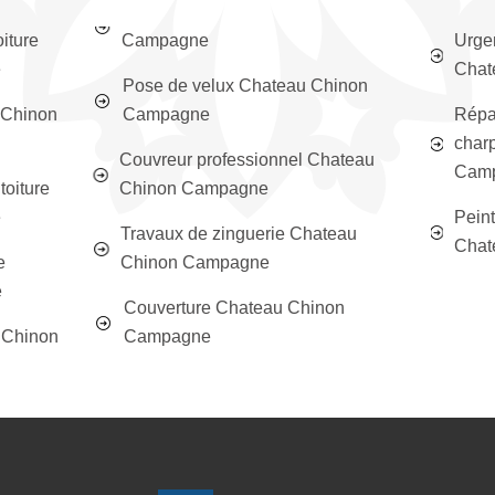
oiture
Campagne
Urgen
e
Chat
Pose de velux Chateau Chinon
 Chinon
Campagne
Répar
char
Couvreur professionnel Chateau
Cam
toiture
Chinon Campagne
e
Peint
Travaux de zinguerie Chateau
Chat
e
Chinon Campagne
e
Couverture Chateau Chinon
u Chinon
Campagne