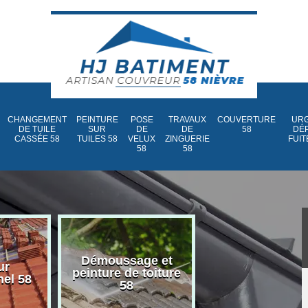
CHANGEMENT
PEINTURE
POSE
TRAVAUX
COUVERTURE
URG
DE TUILE
SUR
DE
DE
58
DÉ
CASSÉE 58
TUILES 58
VELUX
ZINGUERIE
FUIT
58
58
Démoussage et
Nettoyage et
ur
peinture de toiture
traitement d
nel 58
58
toiture 58