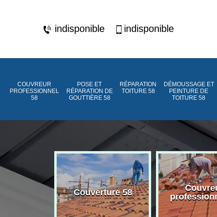
indisponible
indisponible
COUVREUR
POSE ET
RÉPARATION
DÉMOUSSAGE ET
PROFESSIONNEL
RÉPARATION DE
TOITURE 58
PEINTURE DE
58
GOUTTIÈRE 58
TOITURE 58
ment de
Couvre
Couverture 58
assée 58
profession