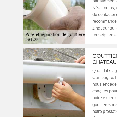
parfaitement 
Néanmoins, c
de contacter 
recommander 
zingueur qui 
renseignement
GOUTTIÈR
CHATEAU
Quand il s’ag
Campagne, HJ
nous engageon
conçues pour 
notre experti
gouttières ré
notre prestat