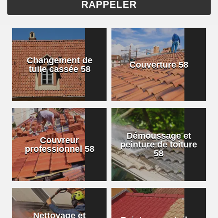
Changement de
Couverture 58
tuile cassée 58
Démoussage et
Couvreur
peinture de toiture
professionnel 58
58
Nettoyage et