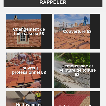
Changement de
Couverture 58
tuile cassée 58
Démoussage et
Couvreur
peinture de toiture
professionnel 58
58
Nettoyage et