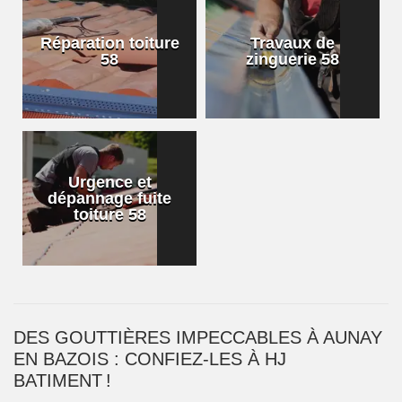
Réparation toiture
Travaux de
58
zinguerie 58
Urgence et
dépannage fuite
toiture 58
DES GOUTTIÈRES IMPECCABLES À AUNAY
EN BAZOIS : CONFIEZ-LES À HJ
BATIMENT !