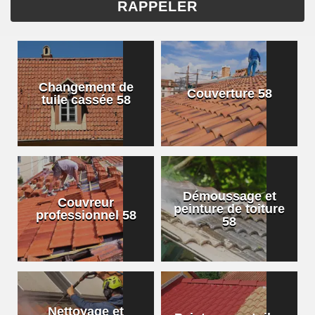
Changement de
Couverture 58
tuile cassée 58
Démoussage et
Couvreur
peinture de toiture
professionnel 58
58
Nettoyage et