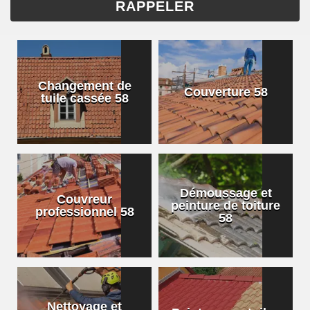
Changement de
Couverture 58
tuile cassée 58
Démoussage et
Couvreur
peinture de toiture
professionnel 58
58
Nettoyage et