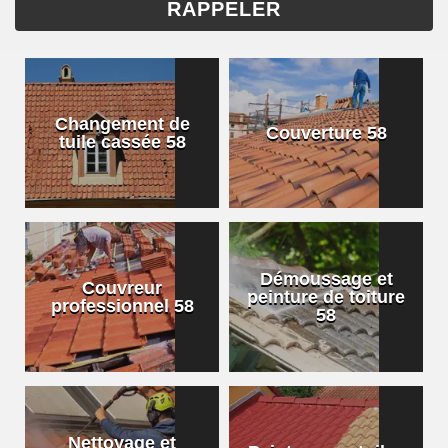
Changement de
Couverture 58
tuile cassée 58
Démoussage et
Couvreur
peinture de toiture
professionnel 58
58
Nettoyage et