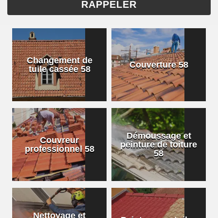
Changement de
Couverture 58
tuile cassée 58
Démoussage et
Couvreur
peinture de toiture
professionnel 58
58
Nettoyage et