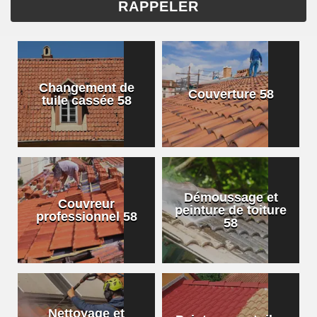
Changement de
Couverture 58
tuile cassée 58
Démoussage et
Couvreur
peinture de toiture
professionnel 58
58
Nettoyage et