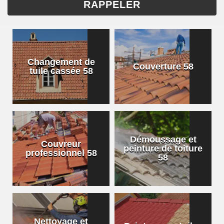
Changement de
Couverture 58
tuile cassée 58
Démoussage et
Couvreur
peinture de toiture
professionnel 58
58
Nettoyage et