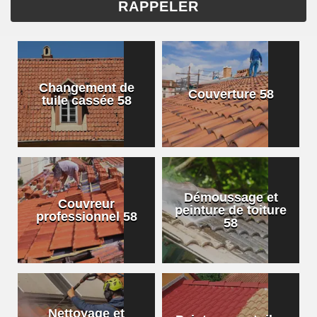
Changement de
Couverture 58
tuile cassée 58
Démoussage et
Couvreur
peinture de toiture
professionnel 58
58
Nettoyage et