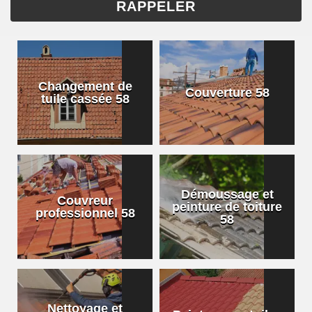
Changement de
Couverture 58
tuile cassée 58
Démoussage et
Couvreur
peinture de toiture
professionnel 58
58
Nettoyage et