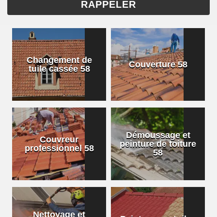
Changement de
Couverture 58
tuile cassée 58
Démoussage et
Couvreur
peinture de toiture
professionnel 58
58
Nettoyage et