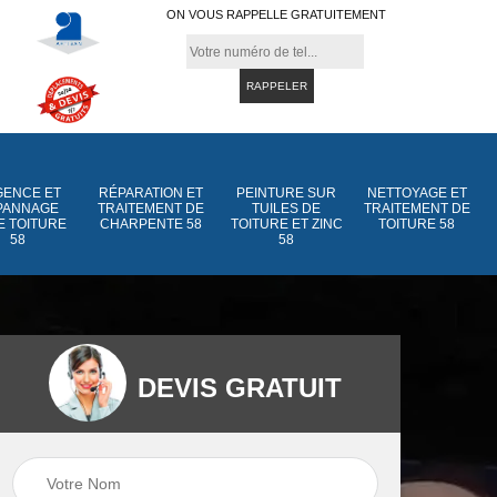
ON VOUS RAPPELLE GRATUITEMENT
ENCE ET
RÉPARATION ET
PEINTURE SUR
NETTOYAGE ET
PANNAGE
TRAITEMENT DE
TUILES DE
TRAITEMENT DE
E TOITURE
CHARPENTE 58
TOITURE ET ZINC
TOITURE 58
58
58
DEVIS GRATUIT
Peinture sur tuiles
Peinture sur tuiles
e
58
de toiture et zinc 5