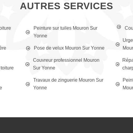
AUTRES SERVICES
oiture
Peinture sur tuiles Mouron Sur
Cou
Yonne
Urge
ière
Pose de velux Mouron Sur Yonne
Mour
Couvreur professionnel Mouron
Répar
toiture
Sur Yonne
char
Travaux de zinguerie Mouron Sur
Peint
e
Yonne
Mour