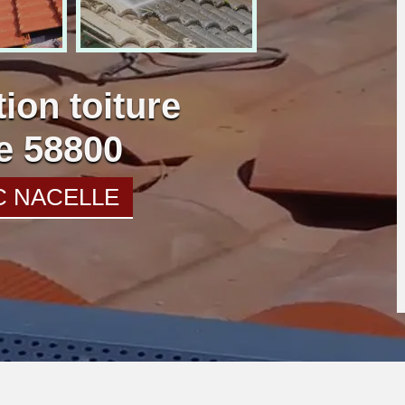
ion toiture
e 58800
C NACELLE