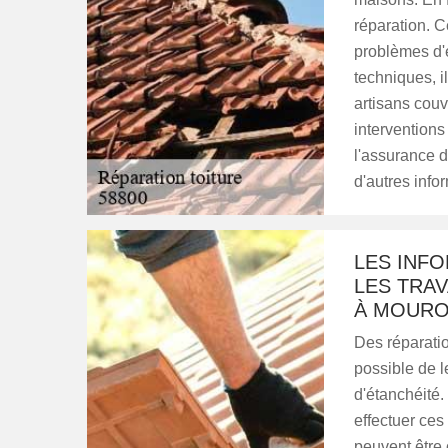
réparation. C
problèmes d'é
techniques, i
artisans cou
interventions
l'assurance d
d'autres info
LES INF
LES TRAV
À MOURO
Des réparatio
possible de le
d'étanchéité. 
effectuer ces
peuvent être c