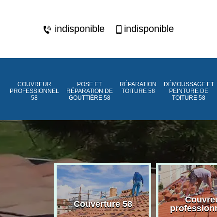
indisponible
indisponible
COUVREUR
POSE ET
RÉPARATION
DÉMOUSSAGE ET
PROFESSIONNEL
RÉPARATION DE
TOITURE 58
PEINTURE DE
58
GOUTTIÈRE 58
TOITURE 58
ment de
Couvre
Couverture 58
assée 58
profession