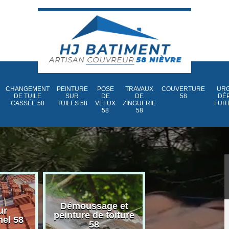
CHANGEMENT
PEINTURE
POSE
TRAVAUX
COUVERTURE
URG
DE TUILE
SUR
DE
DE
58
DÉ
CASSÉE 58
TUILES 58
VELUX
ZINGUERIE
FUIT
58
58
Démoussage et
Nettoyage et
ur
peinture de toiture
traitement d
nel 58
58
toiture 58