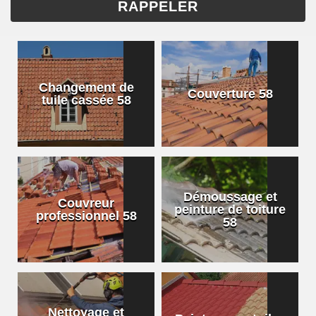
Changement de
Couverture 58
tuile cassée 58
Démoussage et
Couvreur
peinture de toiture
professionnel 58
58
Nettoyage et