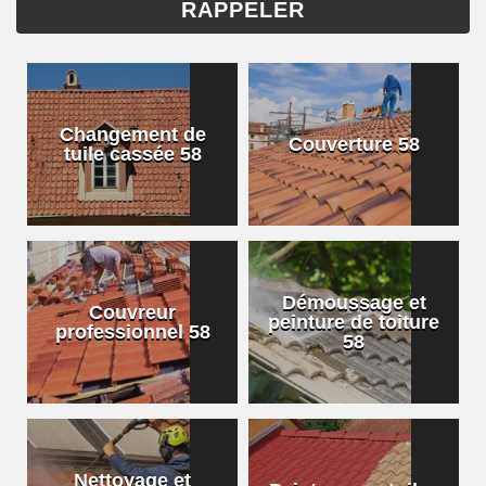
Changement de
Couverture 58
tuile cassée 58
Démoussage et
Couvreur
peinture de toiture
professionnel 58
58
Nettoyage et