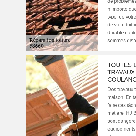
de problèmes
n’importe que
type, de votre
de votre toit
durable contr
sommes dispo
TOUTES L
TRAVAUX 
COULANG
Des travaux t
maison. En fa
faire ces tâc
matière. HJ 
sont dangereu
équipements a