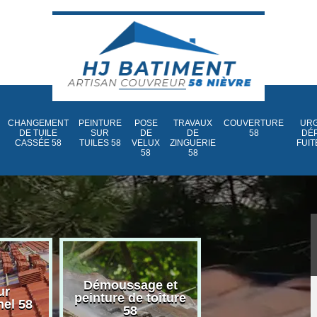
CHANGEMENT
PEINTURE
POSE
TRAVAUX
COUVERTURE
URG
DE TUILE
SUR
DE
DE
58
DÉ
CASSÉE 58
TUILES 58
VELUX
ZINGUERIE
FUIT
58
58
Démoussage et
Nettoyage et
ur
peinture de toiture
traitement d
nel 58
58
toiture 58