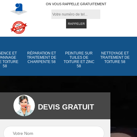
ON VOUS RAPPELLE GRATUITEMENT
ENCE ET
RÉPARATION ET
PEINTURE SUR
NETTOYAGE ET
PANNAGE
TRAITEMENT DE
TUILES DE
TRAITEMENT DE
E TOITURE
CHARPENTE 58
TOITURE ET ZINC
TOITURE 58
58
58
DEVIS GRATUIT
Peinture sur tuiles
Peinture sur tuiles
e
58
de toiture et zinc 5