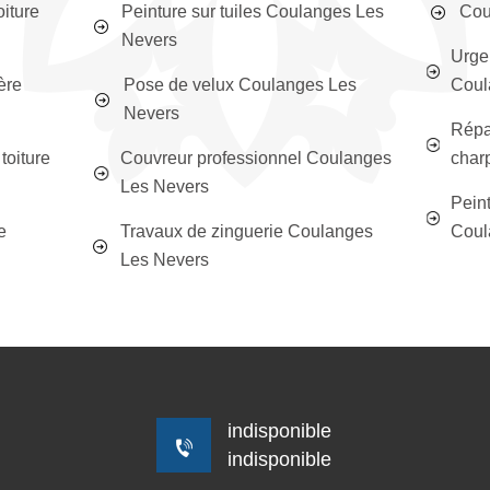
oiture
Peinture sur tuiles Coulanges Les
Cou
Nevers
Urge
ère
Pose de velux Coulanges Les
Coul
Nevers
Répar
toiture
Couvreur professionnel Coulanges
char
Les Nevers
Peint
e
Travaux de zinguerie Coulanges
Coul
Les Nevers
indisponible
indisponible