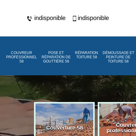
indisponible
indisponible
COUVREUR
POSE ET
RÉPARATION
DÉMOUSSAGE ET
PROFESSIONNEL
RÉPARATION DE
TOITURE 58
PEINTURE DE
58
GOUTTIÈRE 58
TOITURE 58
ment de
Couvre
Couverture 58
assée 58
profession