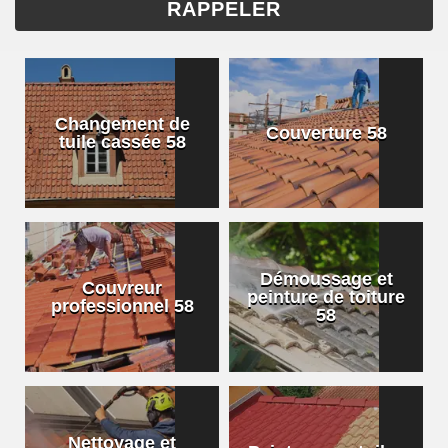
Changement de
Couverture 58
tuile cassée 58
Démoussage et
Couvreur
peinture de toiture
professionnel 58
58
Nettoyage et