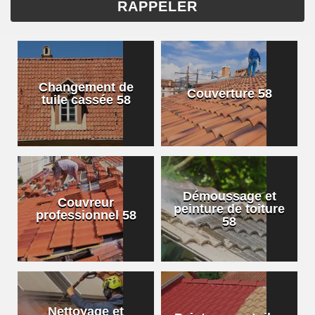
Changement de
Couverture 58
tuile cassée 58
Démoussage et
Couvreur
peinture de toiture
professionnel 58
58
Nettoyage et