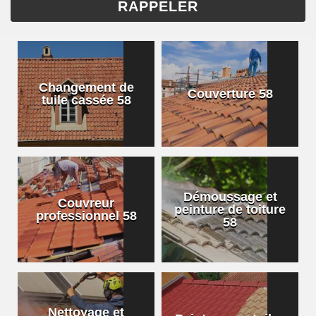
Changement de
Couverture 58
tuile cassée 58
Démoussage et
Couvreur
peinture de toiture
professionnel 58
58
Nettoyage et