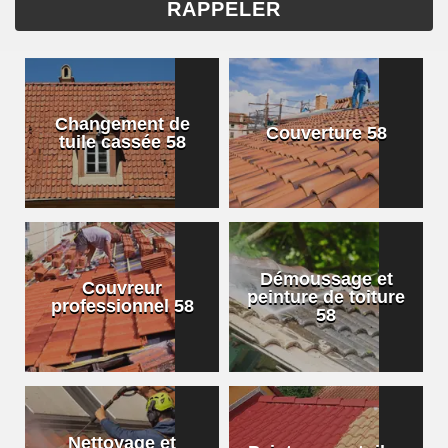
Changement de
Couverture 58
tuile cassée 58
Démoussage et
Couvreur
peinture de toiture
professionnel 58
58
Nettoyage et