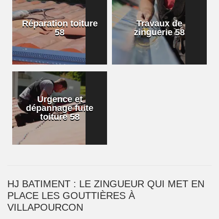
Réparation toiture
Travaux de
58
zinguerie 58
Urgence et
dépannage fuite
toiture 58
HJ BATIMENT : LE ZINGUEUR QUI MET EN
PLACE LES GOUTTIÈRES À
VILLAPOURCON