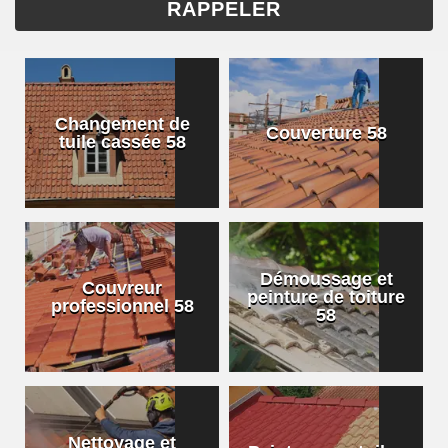
Changement de
Couverture 58
tuile cassée 58
Démoussage et
Couvreur
peinture de toiture
professionnel 58
58
Nettoyage et