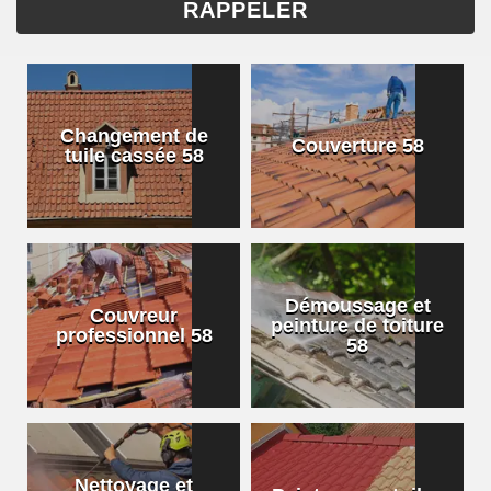
Changement de
Couverture 58
tuile cassée 58
Démoussage et
Couvreur
peinture de toiture
professionnel 58
58
Nettoyage et