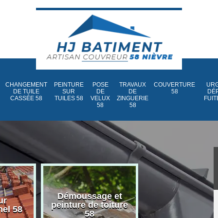
CHANGEMENT
PEINTURE
POSE
TRAVAUX
COUVERTURE
URG
DE TUILE
SUR
DE
DE
58
DÉ
CASSÉE 58
TUILES 58
VELUX
ZINGUERIE
FUIT
58
58
Démoussage et
Nettoyage et
ur
peinture de toiture
traitement d
nel 58
58
toiture 58