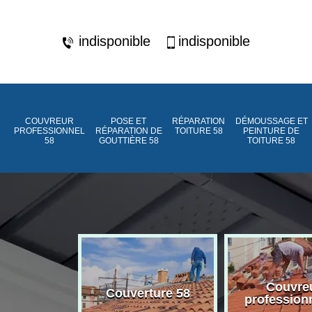
indisponible
indisponible
COUVREUR
POSE ET
RÉPARATION
DÉMOUSSAGE ET
PROFESSIONNEL
RÉPARATION DE
TOITURE 58
PEINTURE DE
58
GOUTTIÈRE 58
TOITURE 58
ment de
Couvre
Couverture 58
assée 58
profession