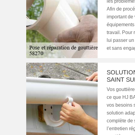
les problèmes 
Afin de procé
important de
équipements 
travail. Pour
lui passer un 
et sans enga
SOLUTIO
SAINT SU
Vos gouttière
ce que HJ BA
vos besoins s
solution ada
complète de s
l’entretien r