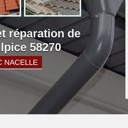
et réparation de
ulpice 58270
C NACELLE