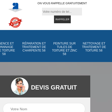
ON VOUS RAPPELLE GRATUITEMENT
ENCE ET
RÉPARATION ET
PEINTURE SUR
NETTOYAGE ET
PANNAGE
TRAITEMENT DE
TUILES DE
TRAITEMENT DE
E TOITURE
CHARPENTE 58
TOITURE ET ZINC
TOITURE 58
58
58
DEVIS GRATUIT
Peinture sur tuiles
Peinture sur tuiles
e
58
de toiture et zinc 5