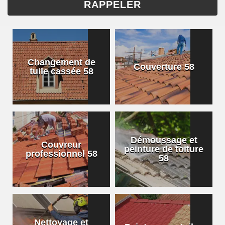
Changement de
Couverture 58
tuile cassée 58
Démoussage et
Couvreur
peinture de toiture
professionnel 58
58
Nettoyage et