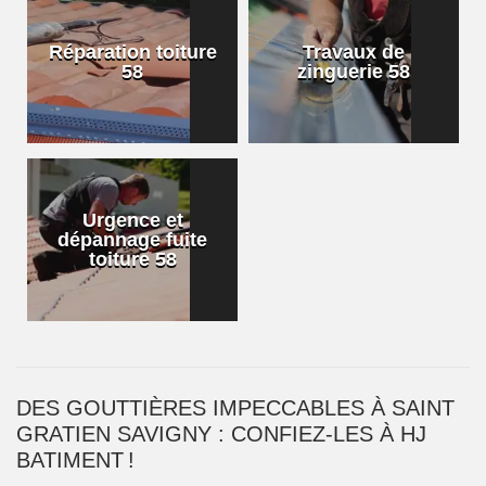
Réparation toiture
Travaux de
58
zinguerie 58
Urgence et
dépannage fuite
toiture 58
DES GOUTTIÈRES IMPECCABLES À SAINT
GRATIEN SAVIGNY : CONFIEZ-LES À HJ
BATIMENT !