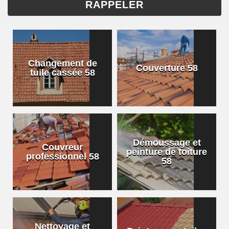
Changement de
Couverture 58
tuile cassée 58
Démoussage et
Couvreur
peinture de toiture
professionnel 58
58
Nettoyage et