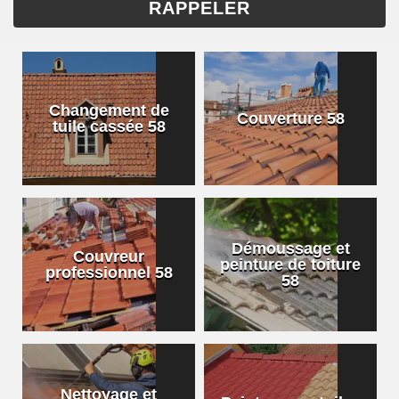
Changement de
Couverture 58
tuile cassée 58
Démoussage et
Couvreur
peinture de toiture
professionnel 58
58
Nettoyage et