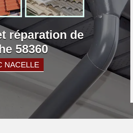
et réparation de
che 58360
C NACELLE