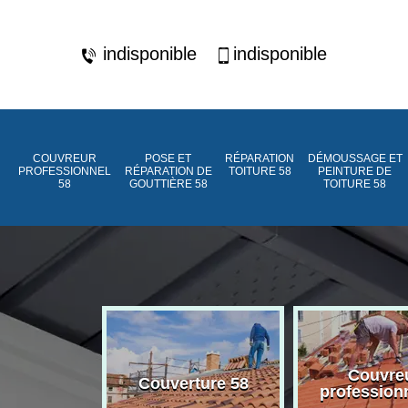
indisponible
indisponible
COUVREUR
POSE ET
RÉPARATION
DÉMOUSSAGE ET
PROFESSIONNEL
RÉPARATION DE
TOITURE 58
PEINTURE DE
58
GOUTTIÈRE 58
TOITURE 58
ment de
Couvre
Couverture 58
assée 58
profession