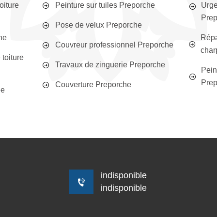
oiture
Peinture sur tuiles Preporche
Urge
Pre
Pose de velux Preporche
he
Répa
Couvreur professionnel Preporche
char
toiture
Travaux de zinguerie Preporche
Peint
Pre
Couverture Preporche
ée
indisponible
indisponible