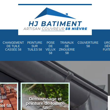
CHANGEMENT
PEINTURE
POSE
TRAVAUX
COUVERTURE
URG
DE TUILE
SUR
DE
DE
58
DÉ
CASSÉE 58
TUILES 58
VELUX
ZINGUERIE
FUIT
58
58
Démoussage et
Nettoyage et
ur
peinture de toiture
traitement d
nel 58
58
toiture 58