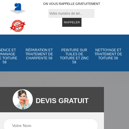
ON VOUS RAPPELLE GRATUITEMENT
ENCE ET
RÉPARATION ET
PEINTURE SUR
NETTOYAGE ET
PANNAGE
TRAITEMENT DE
TUILES DE
TRAITEMENT DE
E TOITURE
CHARPENTE 58
TOITURE ET ZINC
TOITURE 58
58
58
DEVIS GRATUIT
Peinture sur tuiles
Peinture sur tuiles
e
58
de toiture et zinc 5