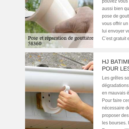
pouvez vous i
aussi bien qu
pose de gout
vous offrir un
lui envoyer v
C'est gratuit
HJ BATIM
POUR LE
Les grêles s
dégradations d
en mauvais ét
Pour faire ce
nécessaire d
proposer des 
les bourses. 