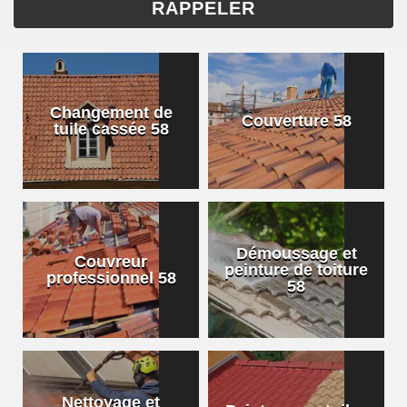
Changement de
Couverture 58
tuile cassée 58
Démoussage et
Couvreur
peinture de toiture
professionnel 58
58
Nettoyage et