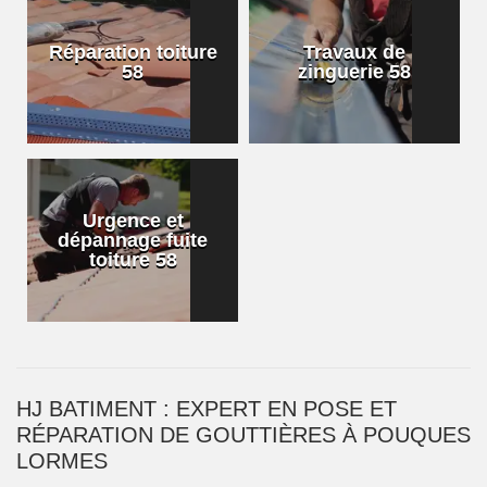
Réparation toiture
Travaux de
58
zinguerie 58
Urgence et
dépannage fuite
toiture 58
HJ BATIMENT : EXPERT EN POSE ET
RÉPARATION DE GOUTTIÈRES À POUQUES
LORMES