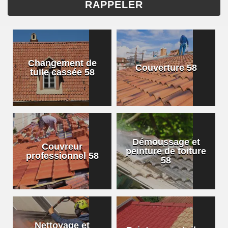
Changement de
Couverture 58
tuile cassée 58
Démoussage et
Couvreur
peinture de toiture
professionnel 58
58
Nettoyage et