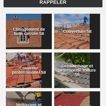
Changement de
Couverture 58
tuile cassée 58
Démoussage et
Couvreur
peinture de toiture
professionnel 58
58
Nettoyage et