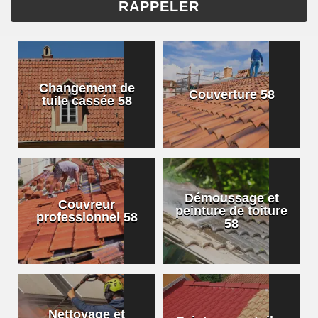
Changement de
Couverture 58
tuile cassée 58
Démoussage et
Couvreur
peinture de toiture
professionnel 58
58
Nettoyage et