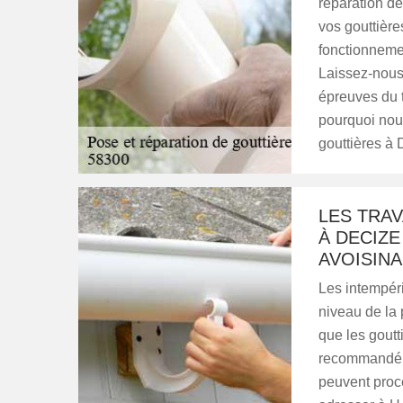
réparation d
vos gouttières
fonctionnemen
Laissez-nous 
épreuves du 
pourquoi nou
gouttières à 
LES TRA
À DECIZE
AVOISIN
Les intempér
niveau de la 
que les goutt
recommandé d
peuvent procé