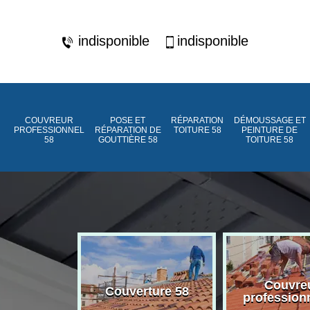
indisponible
indisponible
COUVREUR
POSE ET
RÉPARATION
DÉMOUSSAGE ET
PROFESSIONNEL
RÉPARATION DE
TOITURE 58
PEINTURE DE
58
GOUTTIÈRE 58
TOITURE 58
ment de
Couvre
Couverture 58
assée 58
profession