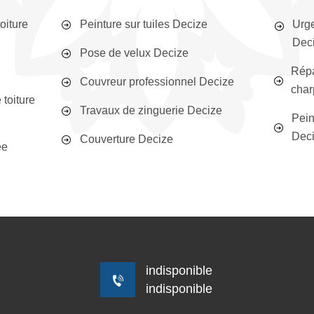
oiture
Peinture sur tuiles Decize
Urge
Dec
Pose de velux Decize
Répa
Couvreur professionnel Decize
char
toiture
Travaux de zinguerie Decize
Pein
Dec
Couverture Decize
ée
indisponible
indisponible