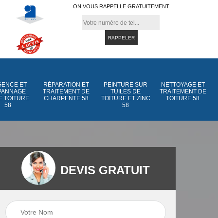
ON VOUS RAPPELLE GRATUITEMENT
ENCE ET
RÉPARATION ET
PEINTURE SUR
NETTOYAGE ET
PANNAGE
TRAITEMENT DE
TUILES DE
TRAITEMENT DE
E TOITURE
CHARPENTE 58
TOITURE ET ZINC
TOITURE 58
58
58
DEVIS GRATUIT
Peinture sur tuiles
Peinture sur tuiles
e
58
de toiture et zinc 5