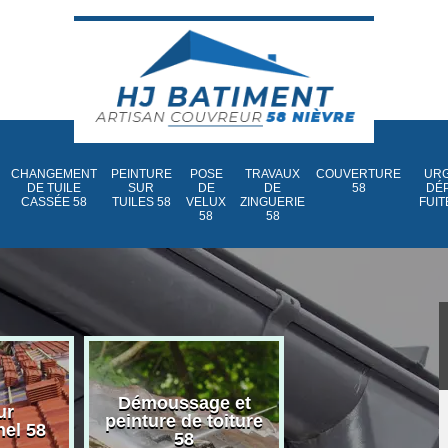
CHANGEMENT
PEINTURE
POSE
TRAVAUX
COUVERTURE
URG
DE TUILE
SUR
DE
DE
58
DÉ
CASSÉE 58
TUILES 58
VELUX
ZINGUERIE
FUIT
58
58
Démoussage et
Nettoyage et
ur
peinture de toiture
traitement d
nel 58
58
toiture 58