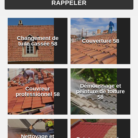
Changement de
Couverture 58
tuile cassée 58
Démoussage et
Couvreur
peinture de toiture
professionnel 58
58
Nettoyage et